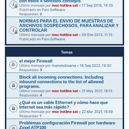
con estos 4 sencillos consejos
Último mensaje por
msc hotline sat
«
17 Sep 2016, 14:35
Publicado en
Foro Software
Respuestas:
2
NORMAS PARA EL ENVIO DE MUESTRAS DE
ARCHIVOS SOSPECHOSOS, PARA ANALIZAR Y
CONTROLAR
Último mensaje por
msc hotline sat
«
09 Ene 2013, 11:15
Publicado en
Foro Software
Temas
el mejor Firewall
Último mensaje por
manolodosena
«
16 Sep 2022, 19:30
Respuestas:
3
Block all incoming connections. Including
inbound connections to the list of allowed
programs.
Último mensaje por
msc hotline sat
«
21 May 2021, 18:15
Respuestas:
4
¿Qué es un cable Ethernet y cómo hace que
Internet sea más rápido?
Último mensaje por
msc hotline sat
«
22 Mar 2021, 18:49
Respuestas:
1
Problemas configuración Firewall por hardware
Zyxel ATP100