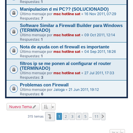
Respuestas:
1
Manipulacion d mi PC?? (SOLUCIONADO)
Último mensaje por
msc hotline sat
«
16 Nov 2011, 07:29
Respuestas:
7
Software Similar a Firewall Builder para Windows
(TERMINADO)
Último mensaje por
msc hotline sat
«
09 Oct 2011, 12:14
Respuestas:
1
Nota de ayuda con el firewall es importante
Último mensaje por
msc hotline sat
«
04 Sep 2011, 18:26
Respuestas:
1
filtros ip se me ponen al configurar el router
(TERMINADO)
Último mensaje por
msc hotline sat
«
27 Jul 2011, 17:33
Respuestas:
3
Problemas con Firewall
Último mensaje por
Jaloga
«
21 Jun 2011, 19:12
Respuestas:
6
Nuevo Tema
Página
1
de
11
1
2
3
4
5
11
Siguiente
315 temas
…
Ir a