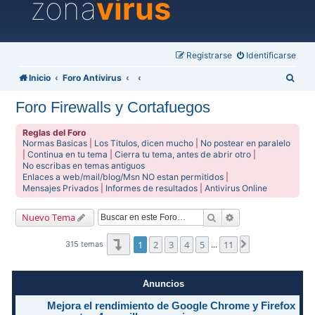
zona
virus
Registrarse
Identificarse
B
Inicio
Foro Antivirus
u
Foro Firewalls y Cortafuegos
s
c
Reglas del Foro
Normas Basicas
|
Los Titulos, dicen mucho
|
No postear en paralelo
a
|
Continua en tu tema
|
Cierra tu tema, antes de abrir otro
|
No escribas en temas antiguos
r
Enlaces a web/mail/blog/Msn NO estan permitidos
|
Mensajes Privados
|
Informes de resultados
|
Antivirus Online
Buscar
Búsqueda avanzad
Nuevo Tema
Página
1
de
11
1
2
3
4
5
11
Siguiente
315 temas
…
Anuncios
Mejora el rendimiento de Google Chrome y Firefox