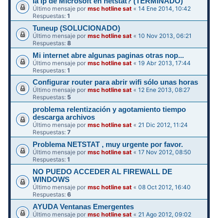
la ip de Microsoft en netstat? (TERMINADO)
Último mensaje por
msc hotline sat
«
14 Ene 2014, 10:42
Respuestas:
1
Tuneup (SOLUCIONADO)
Último mensaje por
msc hotline sat
«
10 Nov 2013, 06:21
Respuestas:
8
Mi internet abre algunas paginas otras nop...
Último mensaje por
msc hotline sat
«
19 Abr 2013, 17:44
Respuestas:
1
Configurar router para abrir wifi sólo unas horas
Último mensaje por
msc hotline sat
«
12 Ene 2013, 08:27
Respuestas:
5
problema relentización y agotamiento tiempo
descarga archivos
Último mensaje por
msc hotline sat
«
21 Dic 2012, 11:24
Respuestas:
7
Problema NETSTAT , muy urgente por favor.
Último mensaje por
msc hotline sat
«
17 Nov 2012, 08:50
Respuestas:
1
NO PUEDO ACCEDER AL FIREWALL DE
WINDOWS
Último mensaje por
msc hotline sat
«
08 Oct 2012, 16:40
Respuestas:
6
AYUDA Ventanas Emergentes
Último mensaje por
msc hotline sat
«
21 Ago 2012, 09:02