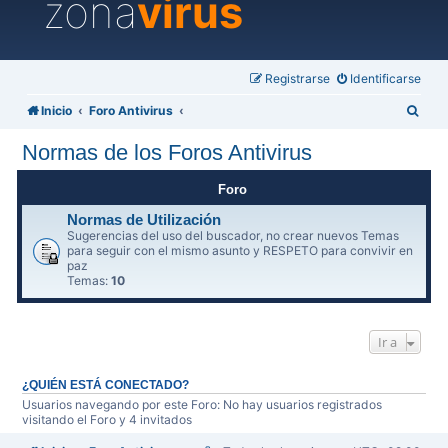
zona
virus
Registrarse
Identificarse
B
Inicio
Foro Antivirus
u
Normas de los Foros Antivirus
s
c
Foro
a
Normas de Utilización
Sugerencias del uso del buscador, no crear nuevos Temas
r
para seguir con el mismo asunto y RESPETO para convivir en
paz
Temas:
10
Ir a
¿QUIÉN ESTÁ CONECTADO?
Usuarios navegando por este Foro: No hay usuarios registrados
visitando el Foro y 4 invitados