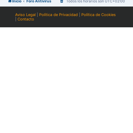
Inicio
Foro Antivirus
Todos los horarios son
UTC+02:00
Aviso Legal
|
Política de Privacidad
|
Política de Cookies
|
Contacto