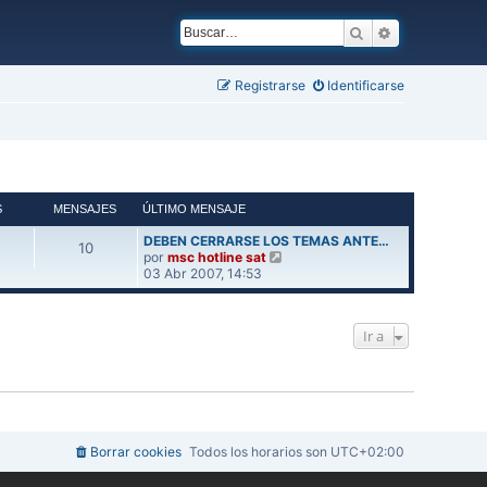
Buscar
Búsqueda ava
Registrarse
Identificarse
S
MENSAJES
ÚLTIMO MENSAJE
DEBEN CERRARSE LOS TEMAS ANTE…
10
V
por
msc hotline sat
e
03 Abr 2007, 14:53
r
ú
l
Ir a
t
i
m
o
m
e
n
s
Borrar cookies
Todos los horarios son
UTC+02:00
a
j