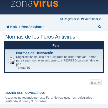
zona
virus
Registrarse
Identificarse
B
Inicio
Foro Antivirus
u
Normas de los Foros Antivirus
s
c
Foro
a
Normas de Utilización
Sugerencias del uso del buscador, no crear nuevos Temas
r
para seguir con el mismo asunto y RESPETO para convivir en
paz
Temas:
10
Ir a
¿QUIÉN ESTÁ CONECTADO?
Usuarios navegando por este Foro: No hay usuarios registrados
visitando el Foro y 3 invitados