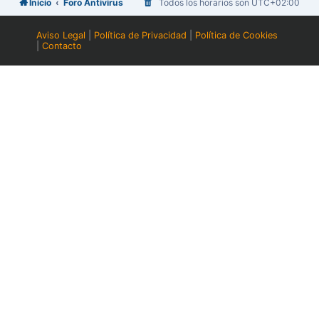
Inicio
Foro Antivirus
Todos los horarios son
UTC+02:00
Aviso Legal
|
Política de Privacidad
|
Política de Cookies
|
Contacto