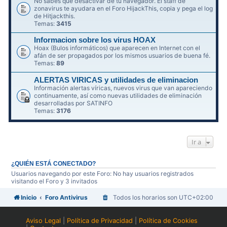
No sabes qué desactivar de tu navegador. El staff de
zonavirus te ayudara en el Foro HijackThis, copia y pega el log
de Hitjackthis.
Temas:
3415
Informacion sobre los virus HOAX
Hoax (Bulos informáticos) que aparecen en Internet con el
afán de ser propagados por los mismos usuarios de buena fé.
Temas:
89
ALERTAS VIRICAS y utilidades de eliminacion
Información alertas víricas, nuevos virus que van apareciendo
continuamente, así como nuevas utilidades de eliminación
desarrolladas por SATINFO
Temas:
3176
Ir a
¿QUIÉN ESTÁ CONECTADO?
Usuarios navegando por este Foro: No hay usuarios registrados
visitando el Foro y 3 invitados
Inicio
Foro Antivirus
Todos los horarios son
UTC+02:00
Aviso Legal
|
Política de Privacidad
|
Política de Cookies