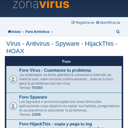
zona
virus
Registrarse
Identificarse
B
Inicio
Foro Antivirus
u
Virus - Antivirus - Spyware - HijackThis -
s
HOAX
c
a
Foro
r
Foro Virus - Cuentanos tu problema
¿tu ordenador va lento, pierdes la conexion a internet, se
reinicia solo, salen errores continuamente... este es tu foro
para tu problemas con los virus
Temas:
15303
Foro Spyware
Los Spyware o archivos espías son unas diminutas
aplicaciones cuyo objetivo es espiar tus habitos, preguntamos
te ayudaremos a solucionar tu problemas.
Temas:
2265
Foro HijackThis - copia y pega tu log