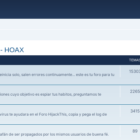
s - HOAX
TEMA
1530
einicia solo, salen errores continuamente... este es tu foro para tu
2265
ones cuyo objetivo es espiar tus habitos, preguntamos te
3415
irus te ayudara en el Foro HijackThis, copia y pega el log de
89
 afán de ser propagados por los mismos usuarios de buena fé.