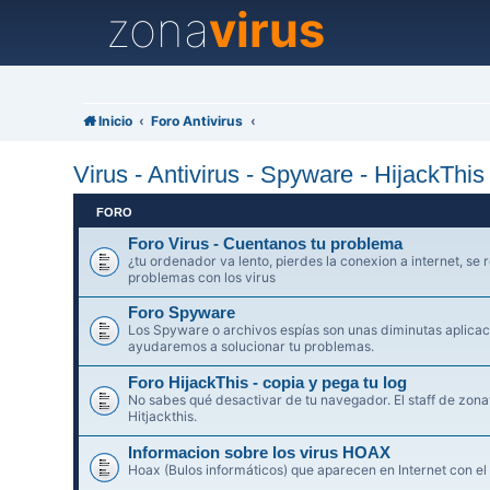
zona
virus
Inicio
Foro Antivirus
Virus - Antivirus - Spyware - HijackThi
FORO
Foro Virus - Cuentanos tu problema
¿tu ordenador va lento, pierdes la conexion a internet, se r
problemas con los virus
Foro Spyware
Los Spyware o archivos espías son unas diminutas aplicaci
ayudaremos a solucionar tu problemas.
Foro HijackThis - copia y pega tu log
No sabes qué desactivar de tu navegador. El staff de zonav
Hitjackthis.
Informacion sobre los virus HOAX
Hoax (Bulos informáticos) que aparecen en Internet con el