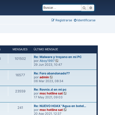
Buscar
Búsqueda ava
Registrarse
Identificarse
S
MENSAJES
ÚLTIMO MENSAJE
Re: Malware y troyano en mi PC
3
101502
V
por
Aboy1997
e
29 Jun 2023, 10:47
r
ú
Re: Foro abandonado??
16577
l
V
por
admin
t
e
06 Mar 2023, 08:34
i
r
m
ú
Re: Rovnix.d en mi pc
23559
o
l
V
por
msc hotline sat
m
t
e
17 May 2021, 09:03
e
i
r
n
m
ú
Re: NUEVO HOAX "Agua en botel…
s
241
o
l
V
por
msc hotline sat
a
m
t
e
20 Ago 2021, 12:37
j