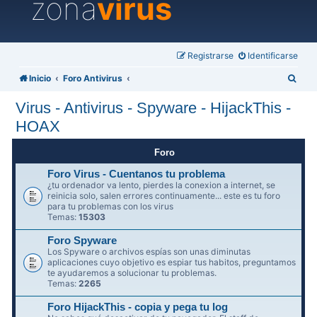
zona
virus
Registrarse
Identificarse
B
Inicio
Foro Antivirus
u
Virus - Antivirus - Spyware - HijackThis -
s
HOAX
c
a
Foro
r
Foro Virus - Cuentanos tu problema
¿tu ordenador va lento, pierdes la conexion a internet, se
reinicia solo, salen errores continuamente... este es tu foro
para tu problemas con los virus
Temas:
15303
Foro Spyware
Los Spyware o archivos espías son unas diminutas
aplicaciones cuyo objetivo es espiar tus habitos, preguntamos
te ayudaremos a solucionar tu problemas.
Temas:
2265
Foro HijackThis - copia y pega tu log