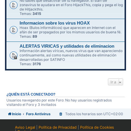
No sabes qué desactivar de tu navegador. El staff de
zonavirus te ayudara en el Foro HijackThis, copia y pega el log
de Hitjackthis.
Temas:
3415
Informacion sobre los virus HOAX
Hoax (Bulos informáticos) que aparecen en Internet con el
afán de ser propagados por los mismos usuarios de buena fé.
Temas:
89
ALERTAS VIRICAS y utilidades de eliminacion
Información alertas víricas, nuevos virus que van apareciendo
continuamente, así como nuevas utilidades de eliminación
desarrolladas por SATINFO
Temas:
3176
Ir a
¿QUIÉN ESTÁ CONECTADO?
Usuarios navegando por este Foro: No hay usuarios registrados
visitando el Foro y 3 invitados
Inicio
Foro Antivirus
Todos los horarios son
UTC+02:00
Aviso Legal
|
Política de Privacidad
|
Política de Cookies