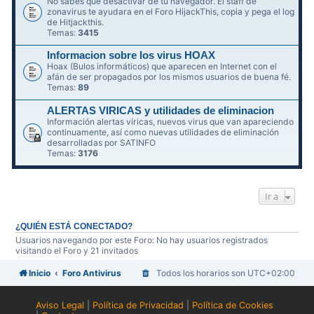
No sabes qué desactivar de tu navegador. El staff de
zonavirus te ayudara en el Foro HijackThis, copia y pega el log
de Hitjackthis.
Temas:
3415
Informacion sobre los virus HOAX
Hoax (Bulos informáticos) que aparecen en Internet con el
afán de ser propagados por los mismos usuarios de buena fé.
Temas:
89
ALERTAS VIRICAS y utilidades de eliminacion
Información alertas víricas, nuevos virus que van apareciendo
continuamente, así como nuevas utilidades de eliminación
desarrolladas por SATINFO
Temas:
3176
Ir a
¿QUIÉN ESTÁ CONECTADO?
Usuarios navegando por este Foro: No hay usuarios registrados
visitando el Foro y 21 invitados
Inicio
Foro Antivirus
Todos los horarios son
UTC+02:00
Aviso Legal
|
Política de Privacidad
|
Política de Cookies