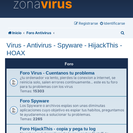
zona
virus
Registrarse
Identificarse
B
Inicio
Foro Antivirus
u
Virus - Antivirus - Spyware - HijackThis -
s
HOAX
c
a
Foro
r
Foro Virus - Cuentanos tu problema
¿tu ordenador va lento, pierdes la conexion a internet, se
reinicia solo, salen errores continuamente... este es tu foro
para tu problemas con los virus
Temas:
15303
Foro Spyware
Los Spyware o archivos espías son unas diminutas
aplicaciones cuyo objetivo es espiar tus habitos, preguntamos
te ayudaremos a solucionar tu problemas.
Temas:
2265
Foro HijackThis - copia y pega tu log