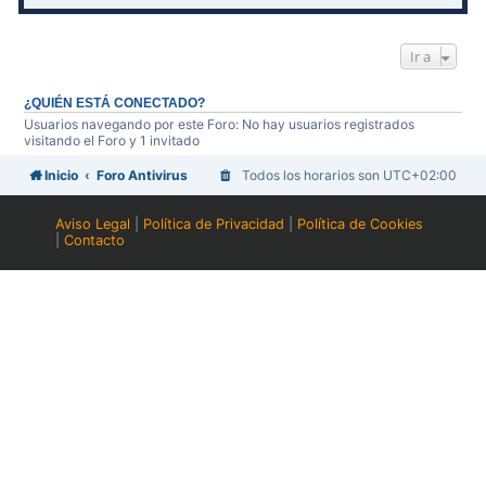
Ir a
¿QUIÉN ESTÁ CONECTADO?
Usuarios navegando por este Foro: No hay usuarios registrados
visitando el Foro y 1 invitado
Inicio
Foro Antivirus
Todos los horarios son
UTC+02:00
Aviso Legal
|
Política de Privacidad
|
Política de Cookies
|
Contacto