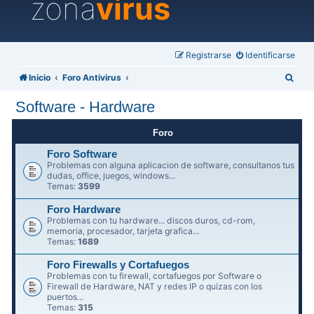
zona
virus
Registrarse
Identificarse
B
Inicio
Foro Antivirus
u
Software - Hardware
s
c
Foro
a
Foro Software
Problemas con alguna aplicacion de software, consultanos tus
r
dudas, office, juegos, windows...
Temas:
3599
Foro Hardware
Problemas con tu hardware... discos duros, cd-rom,
memoria, procesador, tarjeta grafica...
Temas:
1689
Foro Firewalls y Cortafuegos
Problemas con tu firewall, cortafuegos por Software o
Firewall de Hardware, NAT y redes IP o quizas con los
puertos...
Temas:
315