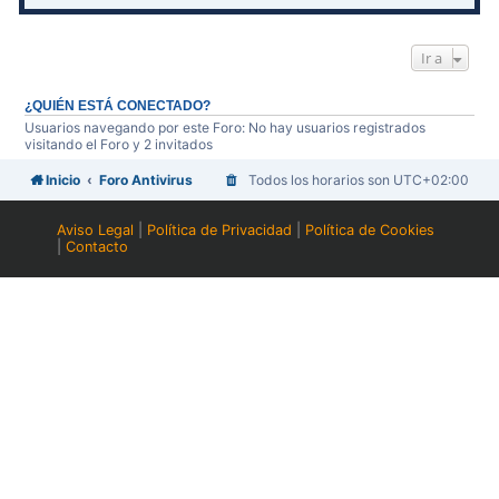
Ir a
¿QUIÉN ESTÁ CONECTADO?
Usuarios navegando por este Foro: No hay usuarios registrados
visitando el Foro y 2 invitados
Inicio
Foro Antivirus
Todos los horarios son
UTC+02:00
Aviso Legal
|
Política de Privacidad
|
Política de Cookies
|
Contacto