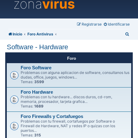
zona
virus
Registrarse
Identificarse
B
Inicio
Foro Antivirus
u
Software - Hardware
s
c
Foro
a
Foro Software
Problemas con alguna aplicacion de software, consultanos tus
r
dudas, office, juegos, windows...
Temas:
3599
Foro Hardware
Problemas con tu hardware... discos duros, cd-rom,
memoria, procesador, tarjeta grafica...
Temas:
1689
Foro Firewalls y Cortafuegos
Problemas con tu firewall, cortafuegos por Software o
Firewall de Hardware, NAT y redes IP o quizas con los
puertos...
Temas:
315