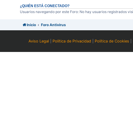
¿QUIÉN ESTÁ CONECTADO?
Usuarios navegando por este Foro: No hay usuarios registrados visi
Inicio
Foro Antivirus
Aviso Legal
|
Política de Privacidad
|
Política de Cookies
|