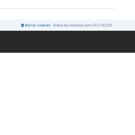
m
n
e
o
s
m
a
e
j
n
e
s
Borrar cookies
Todos los horarios son
UTC+02:00
a
j
e