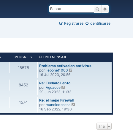
Buscar
Búsqueda ava
Registrarse
Identificarse
S
MENSAJES
ÚLTIMO MENSAJE
Problema activacion antivirus
18578
V
por
lleponet1000
e
16 Jul 2023, 20:56
r
Re: Teclado Lento
ú
8452
V
por
Aguacce
l
e
29 Jun 2023, 11:33
t
r
i
Re: el mejor Firewall
ú
m
1574
V
por
manolodosena
l
o
e
16 Sep 2022, 19:30
t
m
r
i
e
ú
m
n
l
o
s
Ir a
t
m
a
i
e
j