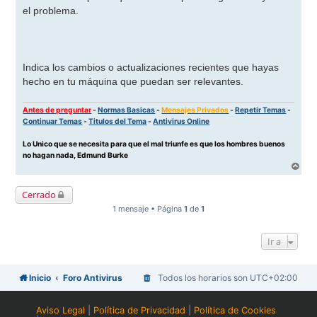
el problema.
Indica los cambios o actualizaciones recientes que hayas
hecho en tu máquina que puedan ser relevantes.
Antes de preguntar
-
Normas Basicas
-
Mensajes Privados
-
Repetir Temas
-
Continuar Temas
-
Titulos del Tema
-
Antivirus Online
Lo Unico que se necesita para que el mal triunfe es que los hombres buenos
no hagan nada, Edmund Burke
A
r
r
Cerrado
i
b
1 mensaje • Página
1
de
1
a
Ir a
Inicio
Foro Antivirus
Todos los horarios son
UTC+02:00
Aviso Legal
|
Política de Privacidad
|
Política de Cookies