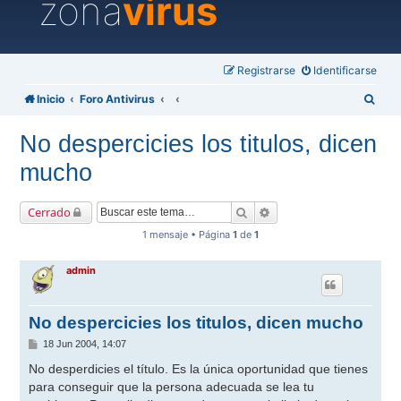
zona
virus
Registrarse
Identificarse
B
Inicio
Foro Antivirus
u
No despercicies los titulos, dicen
s
mucho
c
a
Buscar
Búsqueda avanzada
Cerrado
r
1 mensaje • Página
1
de
1
admin
No despercicies los titulos, dicen mucho
M
18 Jun 2004, 14:07
e
n
No desperdicies el título. Es la única oportunidad que tienes
s
para conseguir que la persona adecuada se lea tu
a
j