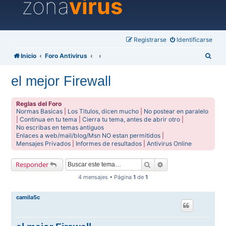
zona
virus
Registrarse
Identificarse
B
Inicio
Foro Antivirus
u
el mejor Firewall
s
c
Reglas del Foro
a
Normas Basicas
|
Los Titulos, dicen mucho
|
No postear en paralelo
|
Continua en tu tema
|
Cierra tu tema, antes de abrir otro
|
r
No escribas en temas antiguos
Enlaces a web/mail/blog/Msn NO estan permitidos
|
Mensajes Privados
|
Informes de resultados
|
Antivirus Online
Buscar
Búsqueda avanzada
Responder
4 mensajes • Página
1
de
1
camila5c