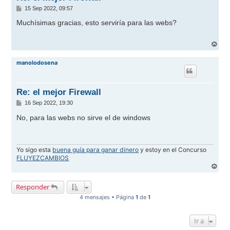
M
15 Sep 2022, 09:57
e
n
Muchísimas gracias, esto serviría para las webs?
s
a
j
A
e
r
r
manolodosena
i
b
a
Re: el mejor Firewall
M
16 Sep 2022, 19:30
e
n
No, para las webs no sirve el de windows
s
a
j
e
Yo sigo esta
buena guía para ganar dinero
y estoy en el Concurso
FLUYEZCAMBIOS
A
r
r
Responder
i
b
4 mensajes • Página
1
de
1
a
Ir a