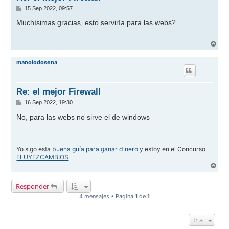
M
15 Sep 2022, 09:57
e
n
Muchísimas gracias, esto serviría para las webs?
s
a
j
A
e
r
r
manolodosena
i
b
a
Re: el mejor Firewall
M
16 Sep 2022, 19:30
e
n
No, para las webs no sirve el de windows
s
a
j
e
Yo sigo esta
buena guía para ganar dinero
y estoy en el Concurso
FLUYEZCAMBIOS
A
r
r
Responder
i
b
4 mensajes • Página
1
de
1
a
Ir a