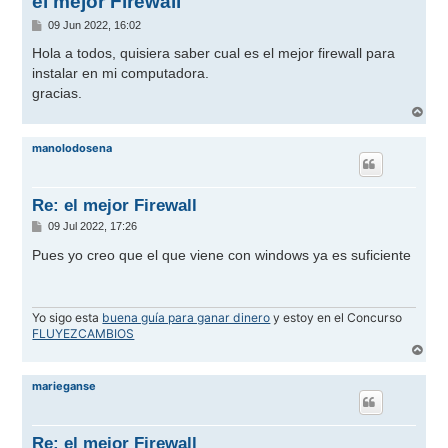
el mejor Firewall
M
09 Jun 2022, 16:02
e
n
Hola a todos, quisiera saber cual es el mejor firewall para
s
instalar en mi computadora.
a
j
gracias.
e
A
r
r
manolodosena
i
b
a
Re: el mejor Firewall
M
09 Jul 2022, 17:26
e
n
Pues yo creo que el que viene con windows ya es suficiente
s
a
j
e
Yo sigo esta
buena guía para ganar dinero
y estoy en el Concurso
FLUYEZCAMBIOS
A
r
r
marieganse
i
b
a
Re: el mejor Firewall