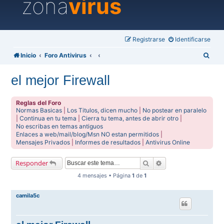
zona
virus
Registrarse
Identificarse
B
Inicio
Foro Antivirus
u
el mejor Firewall
s
c
Reglas del Foro
a
Normas Basicas
|
Los Titulos, dicen mucho
|
No postear en paralelo
|
Continua en tu tema
|
Cierra tu tema, antes de abrir otro
|
r
No escribas en temas antiguos
Enlaces a web/mail/blog/Msn NO estan permitidos
|
Mensajes Privados
|
Informes de resultados
|
Antivirus Online
Buscar
Búsqueda avanzada
Responder
4 mensajes • Página
1
de
1
camila5c