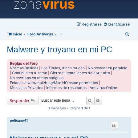
zona
virus
Registrarse
Identificarse
B
Inicio
Foro Antivirus
u
Malware y troyano en mi PC
s
c
Reglas del Foro
a
Normas Basicas
|
Los Titulos, dicen mucho
|
No postear en paralelo
|
Continua en tu tema
|
Cierra tu tema, antes de abrir otro
|
r
No escribas en temas antiguos
Enlaces a web/mail/blog/Msn NO estan permitidos
|
Mensajes Privados
|
Informes de resultados
|
Antivirus Online
Buscar
Búsqueda avanzada
Responder
3 mensajes • Página
1
de
1
pelicano41