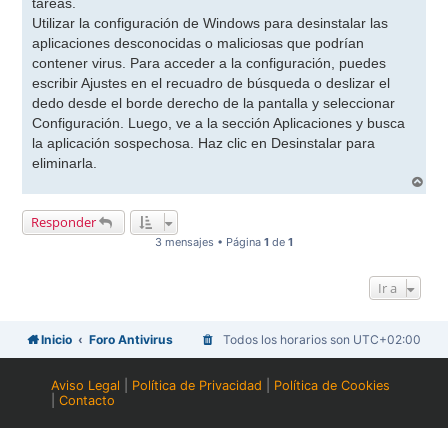
tareas.
Utilizar la configuración de Windows para desinstalar las
aplicaciones desconocidas o maliciosas que podrían
contener virus. Para acceder a la configuración, puedes
escribir Ajustes en el recuadro de búsqueda o deslizar el
dedo desde el borde derecho de la pantalla y seleccionar
Configuración. Luego, ve a la sección Aplicaciones y busca
la aplicación sospechosa. Haz clic en Desinstalar para
eliminarla.
A
r
r
Responder
i
b
3 mensajes • Página
1
de
1
a
Ir a
Inicio
Foro Antivirus
Todos los horarios son
UTC+02:00
Aviso Legal
|
Política de Privacidad
|
Política de Cookies
|
Contacto