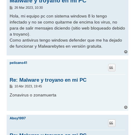
Malware y troyano en mi PC
M
26 Mar 2023, 10:30
e
n
Hola, mi equipo pc con sistema windows 8 lo tengo
s
infectado y no se como quitarme de encima los virus, no
a
j
para de salir mensajes diciendo (sitio web bloqueado debido
e
a troyano).
Como antivirus tengo windows defender que me ha dejado
de funcionar y Malwarebytes en versión gratuita.
A
r
r
pelicano41
i
b
a
Re: Malware y troyano en mi PC
M
10 Abr 2023, 19:45
e
n
Zonavirus o zonamuerta
s
a
j
A
e
r
r
Aboy1997
i
b
a