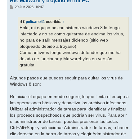
Re: Malware y troyano en mi PC
M
29 Jun 2023, 10:47
e
n
s
pelicano41
escribió:
↑
a
j
Hola, mi equipo pc con sistema windows 8 lo tengo
e
infectado y no se como quitarme de encima los virus,
no para de salir mensajes diciendo (sitio web
bloqueado debido a troyano).
Como antivirus tengo windows defender que me ha
dejado de funcionar y Malwarebytes en versión
gratuita.
Algunos pasos que puedes seguir para quitar los virus de
Windows 8 son:
Reiniciar el equipo en modo seguro, lo que limita el equipo a
las operaciones básicas y desactiva los archivos infectados.
Utilizar el administrador de tareas para identificar y finalizar
los procesos sospechosos que podrían ser virus. Para abrir
el administrador de tareas, puedes presionar las teclas
Ctrl+Alt+Supr y seleccionar Administrador de tareas, o hacer
clic derecho en la barra de tareas y elegir Administrador de