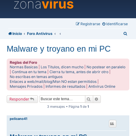
zona
virus
Registrarse
Identificarse
B
Inicio
Foro Antivirus
u
Malware y troyano en mi PC
s
c
Reglas del Foro
a
Normas Basicas
|
Los Titulos, dicen mucho
|
No postear en paralelo
|
Continua en tu tema
|
Cierra tu tema, antes de abrir otro
|
r
No escribas en temas antiguos
Enlaces a web/mail/blog/Msn NO estan permitidos
|
Mensajes Privados
|
Informes de resultados
|
Antivirus Online
Buscar
Búsqueda avanzada
Responder
3 mensajes • Página
1
de
1
pelicano41