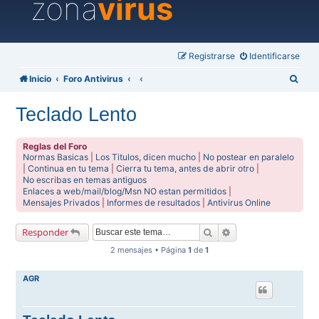
zona
virus
Registrarse
Identificarse
B
Inicio
Foro Antivirus
u
Teclado Lento
s
c
Reglas del Foro
a
Normas Basicas
|
Los Titulos, dicen mucho
|
No postear en paralelo
|
Continua en tu tema
|
Cierra tu tema, antes de abrir otro
|
r
No escribas en temas antiguos
Enlaces a web/mail/blog/Msn NO estan permitidos
|
Mensajes Privados
|
Informes de resultados
|
Antivirus Online
Buscar
Búsqueda avanzada
Responder
2 mensajes • Página
1
de
1
AGR