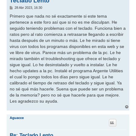
Teclado Lento
M
28 Abr 2023, 16:30
e
n
Primero que nada no sé exactamente si este tema
s
pertenece a este foro así que si no es me disculpan. He
a
j
seguido teniendo problemas con el teclado. Funciona bien a
e
ratos pero al rato comienza a retrasarse llegando a escribir
hasta después de un minuto o más. Le he mirado si tiene
virus con todos los programas disponibles en esta web y se
ve libre de virus. Parece más un problema de la pc. Le he
mirado también el troubleshooting que ofrece el teclado y
sigue igual. Lo he desinstalado y vuelto a instalar. Le he
hecho updates a la pc. Instalé el programa Argente Utilities
el cual lo pongo todos los días pero sigue igual. Le he
calibrado el tiempo de retraso del teclado y sigue igual. Ya
no sé qué más hacerle. Suena que puede ser un problema
de la memoria? pero no sé que hacerle para que mejore.
Les agradezco su ayuda.
A
r
r
Aguacce
i
b
a
Re: Teclado Lento