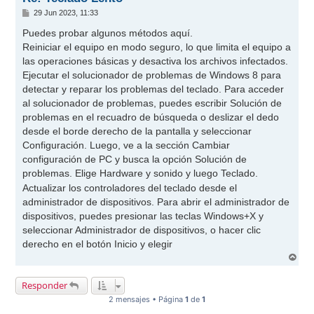
M
29 Jun 2023, 11:33
e
n
Puedes probar algunos métodos aquí.
s
Reiniciar el equipo en modo seguro, lo que limita el equipo a
a
j
las operaciones básicas y desactiva los archivos infectados.
e
Ejecutar el solucionador de problemas de Windows 8 para
detectar y reparar los problemas del teclado. Para acceder
al solucionador de problemas, puedes escribir Solución de
problemas en el recuadro de búsqueda o deslizar el dedo
desde el borde derecho de la pantalla y seleccionar
Configuración. Luego, ve a la sección Cambiar
configuración de PC y busca la opción Solución de
problemas. Elige Hardware y sonido y luego Teclado.
Actualizar los controladores del teclado desde el
administrador de dispositivos. Para abrir el administrador de
dispositivos, puedes presionar las teclas Windows+X y
seleccionar Administrador de dispositivos, o hacer clic
derecho en el botón Inicio y elegir
A
r
r
Responder
i
b
2 mensajes • Página
1
de
1
a