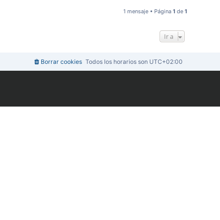
r
r
1 mensaje • Página
1
de
1
i
b
a
Ir a
Borrar cookies
Todos los horarios son
UTC+02:00