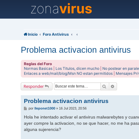
zona
virus
Inicio
Foro Antivirus
Problema activacion antivirus
Reglas del Foro
Normas Basicas
|
Los Titulos, dicen mucho
|
No postear en parale
Enlaces a web/mail/blog/Msn NO estan permitidos
|
Mensajes Pr
Buscar
Búsqueda av
Responder
Problema activacion antivirus
M
por
lleponet1000
»
16 Jul 2023, 20:56
e
n
Hola he intentado activar el antivirus malwarebytes y cuan
s
ayer compre la activacion, no se que hacer, no me ha pas
a
j
alguna sujerencia?
e