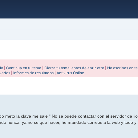
lo
|
Continua en tu tema
|
Cierra tu tema, antes de abrir otro
|
No escribas en t
ivados
|
Informes de resultados
|
Antivirus Online
anzada
do meto la clave me sale " No se puede contactar con el servidor de lic
ado nunca, ya no se que hacer, he mandado correos a la web y todo y 