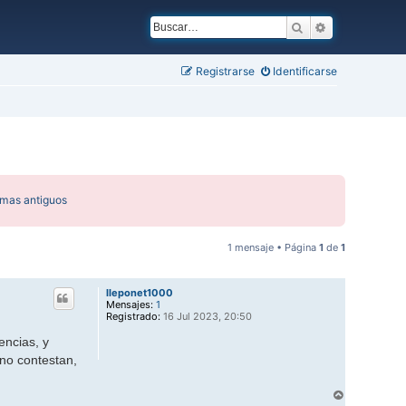
Buscar
Búsqueda ava
Registrarse
Identificarse
emas antiguos
1 mensaje • Página
1
de
1
lleponet1000
Mensajes:
1
Registrado:
16 Jul 2023, 20:50
encias, y
no contestan,
A