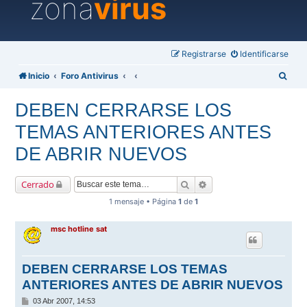
zona
virus
Registrarse
Identificarse
B
Inicio
Foro Antivirus
u
DEBEN CERRARSE LOS
s
TEMAS ANTERIORES ANTES
c
a
DE ABRIR NUEVOS
r
Buscar
Búsqueda avanzada
Cerrado
1 mensaje • Página
1
de
1
msc hotline sat
DEBEN CERRARSE LOS TEMAS
ANTERIORES ANTES DE ABRIR NUEVOS
M
03 Abr 2007, 14:53