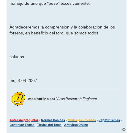
manejo de uno que "pese" excesivamente.
Agradeceremos la comprension y la colaboracion de los
foreros, en beneficio del foro, que somos todos.
saludos
ms, 3-04-2007
msc hotline sat
Virus Research Engineer
Antes de preguntar
-
Normas Basicas
-
Mensajes Privados
-
Repetir Temas
-
Continuar Temas
-
Titulos del Tema
-
Antivirus Online
A