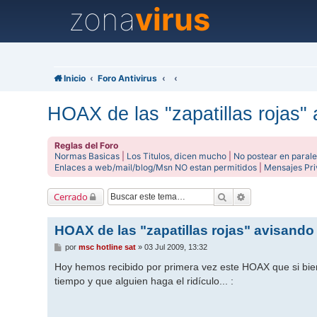
zona
virus
Inicio
Foro Antivirus
HOAX de las "zapatillas rojas"
Reglas del Foro
Normas Basicas
|
Los Titulos, dicen mucho
|
No postear en parale
Enlaces a web/mail/blog/Msn NO estan permitidos
|
Mensajes Pr
Buscar
Búsqueda avanz
Cerrado
HOAX de las "zapatillas rojas" avisando
M
por
msc hotline sat
»
03 Jul 2009, 13:32
e
n
Hoy hemos recibido por primera vez este HOAX que si bien 
s
tiempo y que alguien haga el ridículo... :
a
j
e