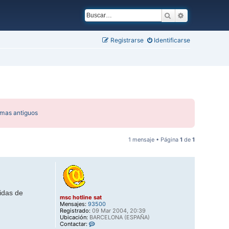
Buscar
Búsqueda ava
Registrarse
Identificarse
emas antiguos
1 mensaje • Página
1
de
1
didas de
msc hotline sat
Mensajes:
93500
Registrado:
09 Mar 2004, 20:39
Ubicación:
BARCELONA (ESPAÑA)
C
Contactar: